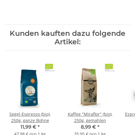
Kunden kauften dazu folgende
Artikel:
Segel-Espresso (bio),
Kaffee "Miraflor" (bio),
Espr
250g, ganze Bohne
250g, gemahlen
11,99 €
*
8,99 €
*
47,98 € pro 1 kg
35,95 € pro 1 kg