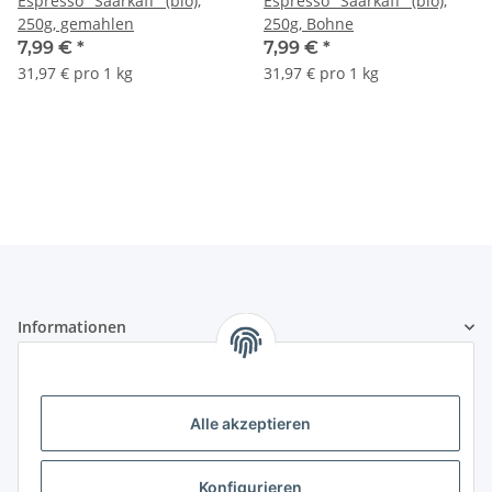
Espresso "Saarkaff" (bio),
Espresso "Saarkaff" (bio),
250g, gemahlen
250g, Bohne
7,99 €
*
7,99 €
*
31,97 € pro 1 kg
31,97 € pro 1 kg
Informationen
Gesetzliche Informationen
Alle akzeptieren
Zertifikate und Mitgliedschaften
Konfigurieren