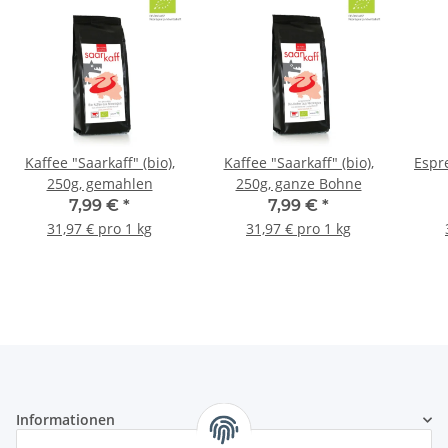
Kaffee "Saarkaff" (bio),
Kaffee "Saarkaff" (bio),
Espre
250g, gemahlen
250g, ganze Bohne
7,99 €
*
7,99 €
*
31,97 € pro 1 kg
31,97 € pro 1 kg
Informationen