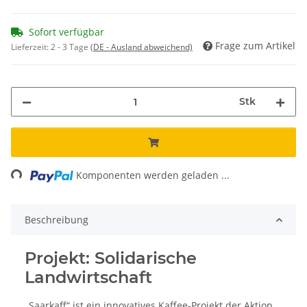
Sofort verfügbar
Frage zum Artikel
Lieferzeit:
2 - 3 Tage
(DE - Ausland abweichend)
Stk
ading...
Komponenten werden geladen ...
Beschreibung
Projekt: Solidarische
Landwirtschaft
„Saarkaff“ ist ein innovatives Kaffee-Projekt der Aktion