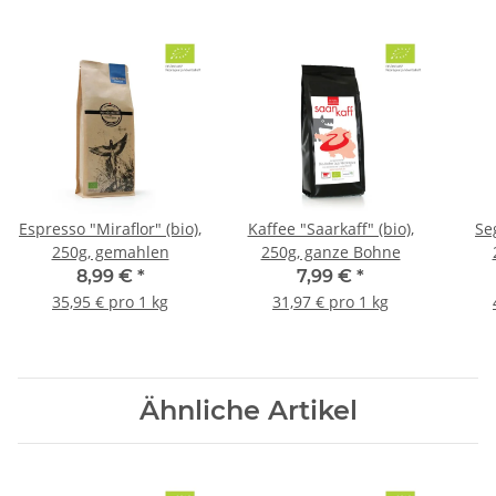
Espresso "Miraflor" (bio),
Kaffee "Saarkaff" (bio),
Se
250g, gemahlen
250g, ganze Bohne
8,99 €
*
7,99 €
*
35,95 € pro 1 kg
31,97 € pro 1 kg
Ähnliche Artikel