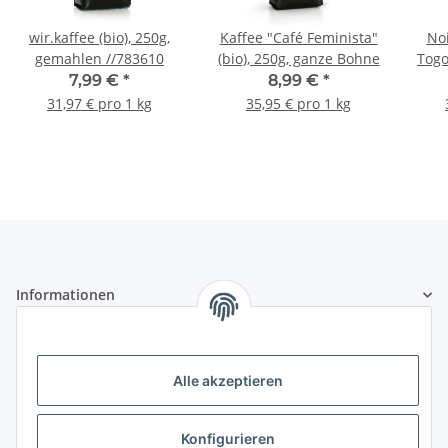
wir.kaffee (bio), 250g,
Kaffee "Café Feminista"
No
gemahlen //783610
(bio), 250g, ganze Bohne
Togo
7,99 €
*
8,99 €
*
31,97 € pro 1 kg
35,95 € pro 1 kg
Informationen
Gesetzliche Informationen
Alle akzeptieren
Zertifikate und Mitgliedschaften
Konfigurieren