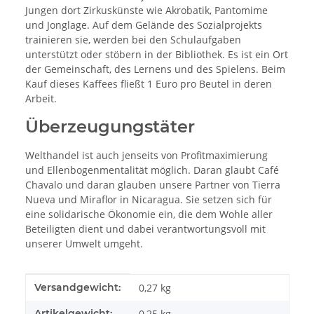
Jungen dort Zirkuskünste wie Akrobatik, Pantomime
und Jonglage. Auf dem Gelände des Sozialprojekts
trainieren sie, werden bei den Schulaufgaben
unterstützt oder stöbern in der Bibliothek. Es ist ein Ort
der Gemeinschaft, des Lernens und des Spielens. Beim
Kauf dieses Kaffees fließt 1 Euro pro Beutel in deren
Arbeit.
Überzeugungstäter
Welthandel ist auch jenseits von Profitmaximierung
und Ellenbogenmentalität möglich. Daran glaubt Café
Chavalo und daran glauben unsere Partner von Tierra
Nueva und Miraflor in Nicaragua. Sie setzen sich für
eine solidarische Ökonomie ein, die dem Wohle aller
Beteiligten dient und dabei verantwortungsvoll mit
unserer Umwelt umgeht.
Produkteigenschaft
Wert
Versandgewicht:
0,27 kg
Artikelgewicht:
0,25
kg