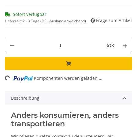
Sofort verfügbar
Frage zum Artikel
Lieferzeit:
2 - 3 Tage
(DE - Ausland abweichend)
Stk
ing...
Komponenten werden geladen ...
Beschreibung
Anders konsumieren, anders
transportieren
Wir pflegen direkte Kontakt zu den Erzeugern, wir