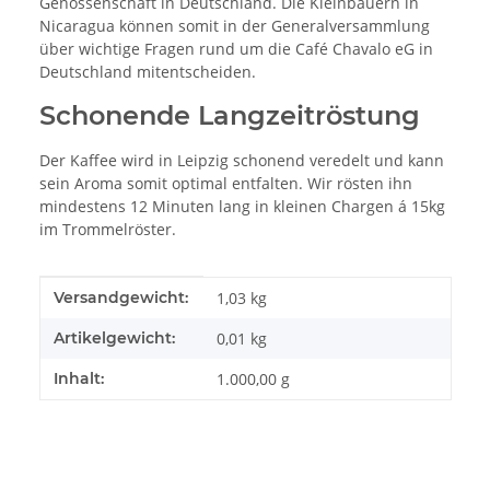
Genossenschaft in Deutschland. Die Kleinbauern in
Nicaragua können somit in der Generalversammlung
über wichtige Fragen rund um die Café Chavalo eG in
Deutschland mitentscheiden.
Schonende Langzeitröstung
Der Kaffee wird in Leipzig schonend veredelt und kann
sein Aroma somit optimal entfalten. Wir rösten ihn
mindestens 12 Minuten lang in kleinen Chargen á 15kg
im Trommelröster.
Produkteigenschaft
Wert
Versandgewicht:
1,03 kg
Artikelgewicht:
0,01
kg
Inhalt:
1.000,00 g