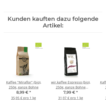
Kunden kauften dazu folgende
Artikel:
Kaffee "Miraflor" (bio),
wir.kaffee Espresso (bio),
Kaff
250g, ganze Bohne
250g, ganze Bohne
//783614
8,99 €
*
7,99 €
*
35,95 € pro 1 kg
31,97 € pro 1 kg