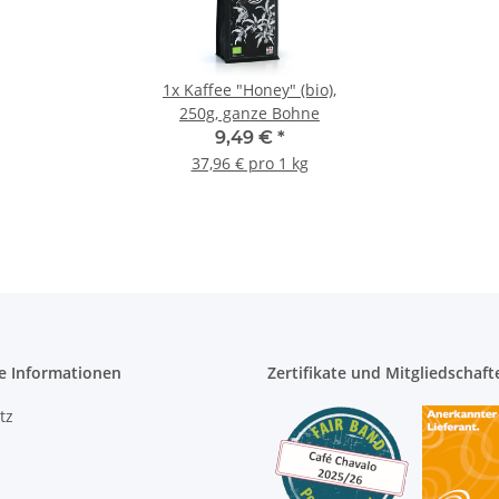
1x
Kaffee "Honey" (bio),
250g, ganze Bohne
9,49 €
*
37,96 € pro 1 kg
e Informationen
Zertifikate und Mitgliedschaft
tz