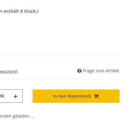
n enthält 8 Stück.)
Frage zum Artikel
bweichend)
tk
In den Warenkorb
den geladen ...