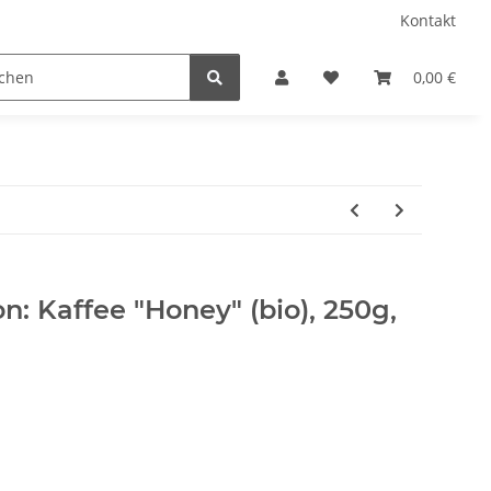
Kontakt
fee
Über Café Chavalo
0,00 €
n: Kaffee "Honey" (bio), 250g,