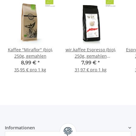
Kaffee "Miraflor" (bio),
wir.kaffee Espresso (bio),
Espre
250g, gemahlen
250g, gemahlen
//783613
8,99 €
*
7,99 €
*
35,95 € pro 1 kg
31,97 € pro 1 kg
Informationen