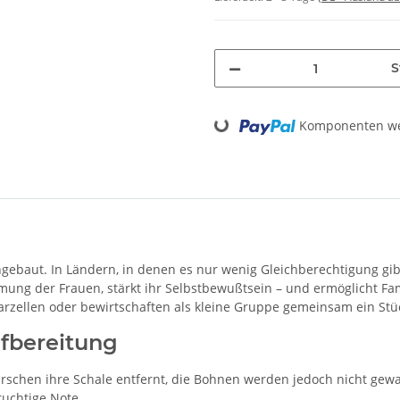
S
Loading...
Komponenten wer
ebaut. In Ländern, in denen es nur wenig Gleichberechtigung gibt,
mung der Frauen, stärkt ihr Selbstbewußtsein – und ermöglicht Fam
rzellen oder bewirtschaften als kleine Gruppe gemeinsam ein Stü
fbereitung
irschen ihre Schale entfernt, die Bohnen werden jedoch nicht ge
ruchtige Note.