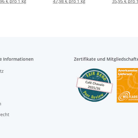
96 € pro 1 kg
47,98 € pro 1 kg
35,95 € pro 
e Informationen
Zertifikate und Mitgliedschaft
tz
m
recht