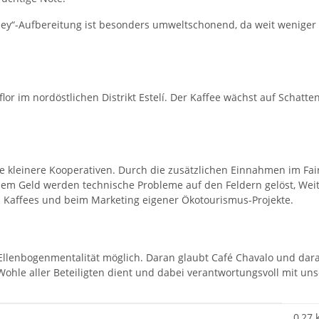
ey“-Aufbereitung ist besonders umweltschonend, da weit weniger 
r im nordöstlichen Distrikt Estelí. Der Kaffee wächst auf Schatte
e kleinere Kooperativen. Durch die zusätzlichen Einnahmen im Fair
dem Geld werden technische Probleme auf den Feldern gelöst, Weit
 Kaffees und beim Marketing eigener Ökotourismus-Projekte.
Ellenbogenmentalität möglich. Daran glaubt Café Chavalo und dara
 Wohle aller Beteiligten dient und dabei verantwortungsvoll mit u
0,27 