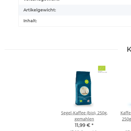
Artikelgewicht:
Inhalt:
K
Segel-Kaffee (bio), 250g,
Kaffe
gemahlen
250g
11,99 €
*