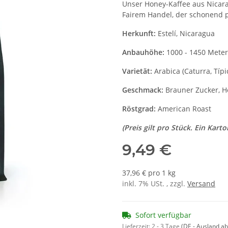
Unser Honey-Kaffee aus Nicara
Fairem Handel, der schonend p
Herkunft:
Estelí, Nicaragua
Anbauhöhe:
1000 - 1450 Meter
Varietät:
Arabica (Caturra, Típ
Geschmack:
Brauner Zucker, H
Röstgrad:
American Roast
(Preis gilt pro Stück. Ein Karto
9,49 €
37,96 € pro 1 kg
inkl. 7% USt. , zzgl.
Versand
Sofort verfügbar
Lieferzeit:
2 - 3 Tage
(DE - Ausland a