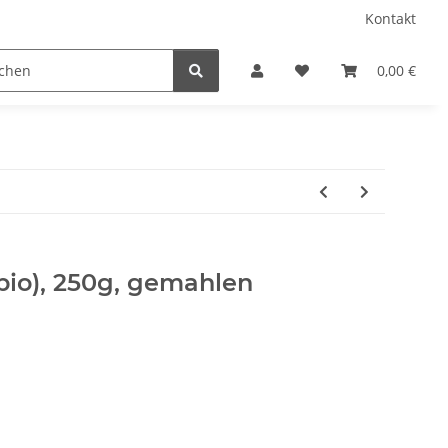
Kontakt
fee
Über Café Chavalo
0,00 €
bio), 250g, gemahlen