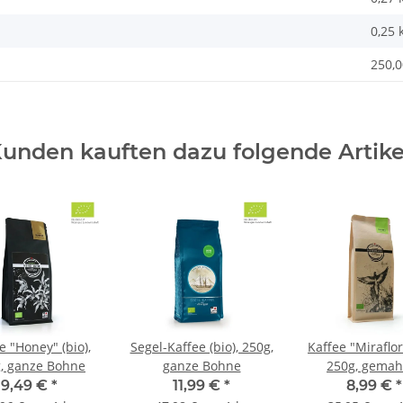
0,25
250,0
unden kauften dazu folgende Artike
e "Honey" (bio),
Segel-Kaffee (bio), 250g,
Kaffee "Miraflor"
, ganze Bohne
ganze Bohne
250g, gemah
9,49 €
*
11,99 €
*
8,99 €
*