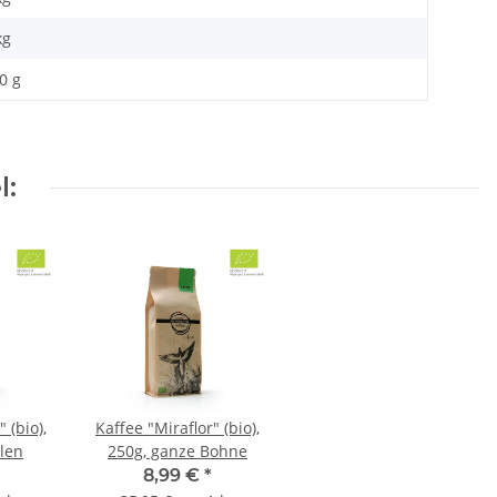
kg
0 g
l:
 (bio),
Kaffee "Miraflor" (bio),
len
250g, ganze Bohne
8,99 €
*