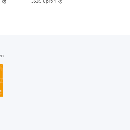
1 kg
35,95 € pro 1 kg
en