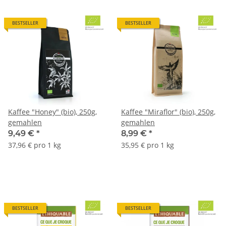
BESTSELLER
BESTSELLER
Kaffee "Honey" (bio), 250g,
Kaffee "Miraflor" (bio), 250g,
gemahlen
gemahlen
9,49 €
*
8,99 €
*
37,96 € pro 1 kg
35,95 € pro 1 kg
BESTSELLER
BESTSELLER