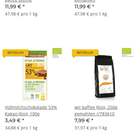
11,99 €
*
11,99 €
*
47,98 € pro 1 kg
47,98 € pro 1 kg
BESTSELLER
BESTSELLER
Vollmilchschokolade 53%
wir.kaffee (bio), 250g,
Kakao (bio), 100g
gemahlen //783610
3,49 €
*
7,99 €
*
34,88 € pro 1 kg
31,97 € pro 1 kg