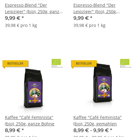
Espresso-Blend "Der
Espresso-Blend "Der
Leipziger" (bio), 250g, ganze
Leipziger" (bio), 250g,
Bohne
gemahlen
9,99 €
*
9,99 €
*
39,98 € pro 1 kg
39,98 € pro 1 kg
BESTSELLER
BESTSELLER
Kaffee "Café Feminista"
Kaffee "Café Feminista"
(bio), 250g, ganze Bohne
(bio), 250g, gemahlen
8,99 €
*
8,99 € -
9,99 €
*