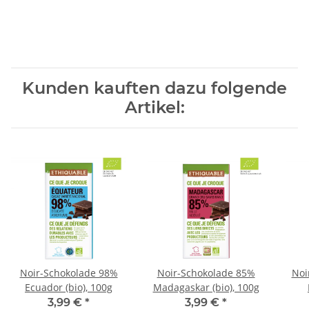
Kunden kauften dazu folgende
Artikel:
Noir-Schokolade 98%
Noir-Schokolade 85%
Noi
Ecuador (bio), 100g
Madagaskar (bio), 100g
3,99 €
*
3,99 €
*