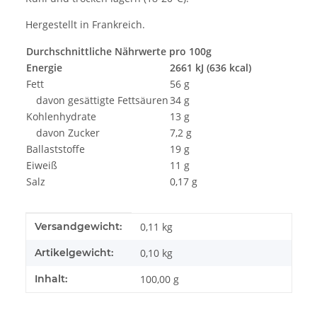
Hergestellt in Frankreich.
Durchschnittliche Nährwerte pro 100g
Energie
2661 kJ (636 kcal)
Fett
56 g
davon gesättigte Fettsäuren
34 g
Kohlenhydrate
13 g
davon Zucker
7,2 g
Ballaststoffe
19 g
Eiweiß
11 g
Salz
0,17 g
Produkteigenschaft
Wert
Versandgewicht:
0,11 kg
Artikelgewicht:
0,10
kg
Inhalt:
100,00 g