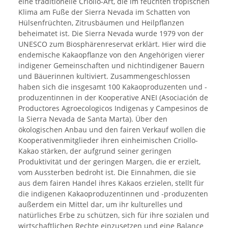
eine traditionelle Criollo-Art, die im feuchten tropischen
Klima am Fuße der Sierra Nevada im Schatten von
Hülsenfrüchten, Zitrusbäumen und Heilpflanzen
beheimatet ist. Die Sierra Nevada wurde 1979 von der
UNESCO zum Biosphärenreservat erklärt. Hier wird die
endemische Kakaopflanze von den Angehörigen vierer
indigener Gemeinschaften und nichtindigener Bauern
und Bäuerinnen kultiviert. Zusammengeschlossen
haben sich die insgesamt 100 Kakaoproduzenten und -
produzentinnen in der Kooperative ANEI (Asociación de
Productores Agroecologicos Indigenas y Campesinos de
la Sierra Nevada de Santa Marta). Über den
ökologischen Anbau und den fairen Verkauf wollen die
Kooperativenmitglieder ihren einheimischen Criollo-
Kakao stärken, der aufgrund seiner geringen
Produktivität und der geringen Margen, die er erzielt,
vom Aussterben bedroht ist. Die Einnahmen, die sie
aus dem fairen Handel ihres Kakaos erzielen, stellt für
die indigenen Kakaoproduzentinnen und -produzenten
außerdem ein Mittel dar, um ihr kulturelles und
natürliches Erbe zu schützen, sich für ihre sozialen und
wirtschaftlichen Rechte einzusetzen und eine Balance